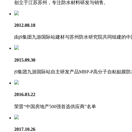
创立于江苏苏州，专注防水材料研发与销售。
2012.08.18
由j9集团九游国际站建材与苏州防水研究院共同组建的中
2015.09.30
j9集团九游国际站自主研发产品MBP-P高分子自粘贴膜
2016.03.22
荣晋“中国房地产500强首选供应商”名单
2017.10.26