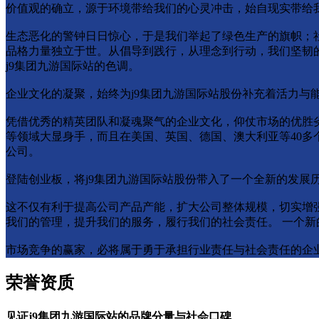
价值观的确立，源于环境带给我们的心灵冲击，始自现实带给
生态恶化的警钟日日惊心，于是我们举起了绿色生产的旗帜；
品格力量独立于世。从倡导到践行，从理念到行动，我们坚韧
j9集团九游国际站的色调。
企业文化的凝聚，始终为j9集团九游国际站股份补充着活力与
凭借优秀的精英团队和凝魂聚气的企业文化，仰仗市场的优胜
等领域大显身手，而且在美国、英国、德国、澳大利亚等40多个
公司。
登陆创业板，将j9集团九游国际站股份带入了一个全新的发展
这不仅有利于提高公司产品产能，扩大公司整体规模，切实增
我们的管理，提升我们的服务，履行我们的社会责任。 一个
市场竞争的赢家，必将属于勇于承担行业责任与社会责任的企
荣誉资质
见证j9集团九游国际站的品牌分量与社会口碑