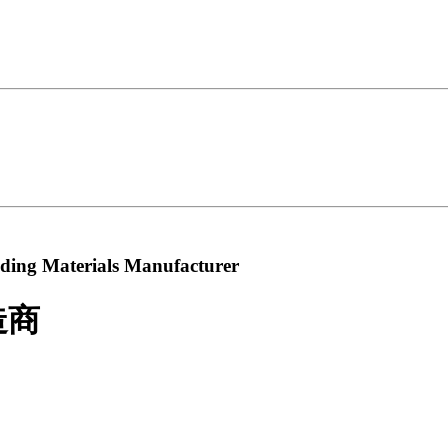
lding Materials Manufacturer
造商