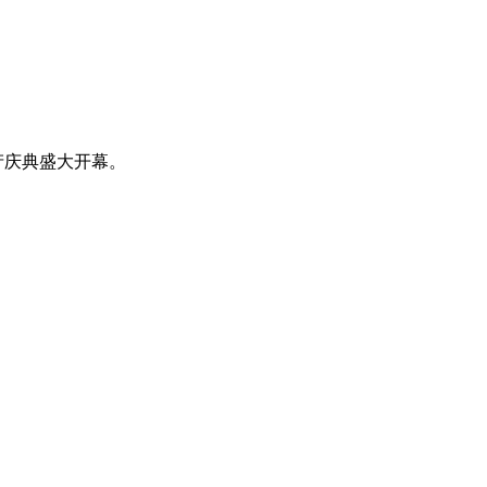
。
试产庆典盛大开幕。