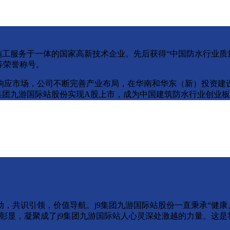
工服务于一体的国家高新技术企业。先后获得“中国防水行业质量
等荣誉称号。
响应市场，公司不断完善产业布局，在华南和华东（新）投资建
j9集团九游国际站股份实现A股上市，成为中国建筑防水行业创业
。
，共识引领，价值导航。j9集团九游国际站股份一直秉承“健康
彰显，凝聚成了j9集团九游国际站人心灵深处激越的力量。这