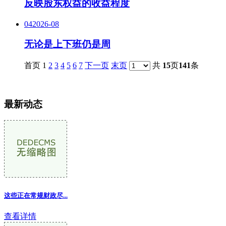
反映股东权益的收益程度
04
2026-08
无论是上下班仍是周
首页 1
2
3
4
5
6
7
下一页
末页
共
15
页
141
条
最新动态
这些正在常规财政尽...
查看详情