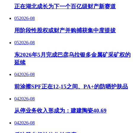
正在湖北成长为下一个百亿级财产新赛道
05
2026-08
用阶段性股权或财产并购捕获集中度提拔
05
2026-08
东2026年5月完成巴彦乌拉银多金属矿采矿权的
延续
04
2026-08
前涂擦SPF正在12-15之间、PA+的防晒护肤品
04
2026-08
从停业务收入形成为：建建陶瓷40.69
04
2026-08