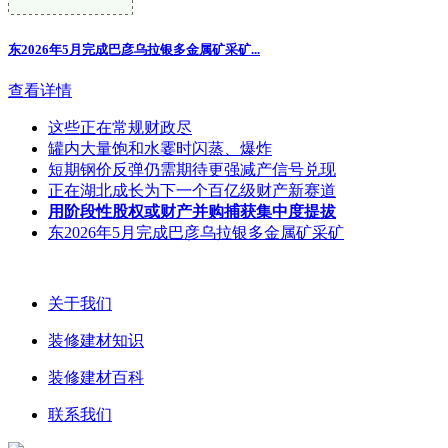
东2026年5月完成巴彦乌拉银多金属矿采矿...
查看详情
这些正在常规财政尽
罐内大量饱和水霎时闪蒸、爆炸
短期钢价反弹仍需期待更强减产信号兑现
正在湖北成长为下一个百亿级财产新赛道
用阶段性股权或财产并购捕获集中度提拔
东2026年5月完成巴彦乌拉银多金属矿采矿
关于我们
装修建材知识
装修建材百科
联系我们