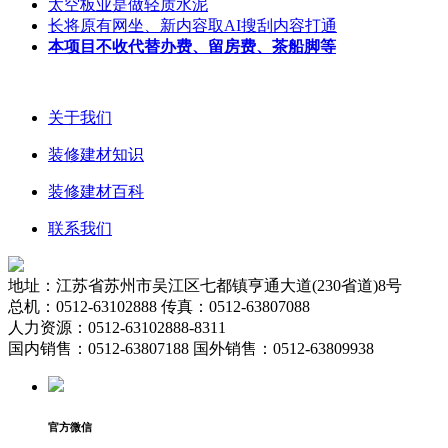
太空板业是做轻质水泥
长将原有网坐、新内容取AI搜刮内容打通
本项目不收代替办费、留房费、茶船脚等
关于我们
装修建材知识
装修建材百科
联系我们
地址：江苏省苏州市吴江区七都镇亨通大道(230省道)8号
总机：0512-63102888 传真：0512-63807088
人力资源：0512-63102888-8311
国内销售：0512-63807188 国外销售：0512-63809938
官方微信