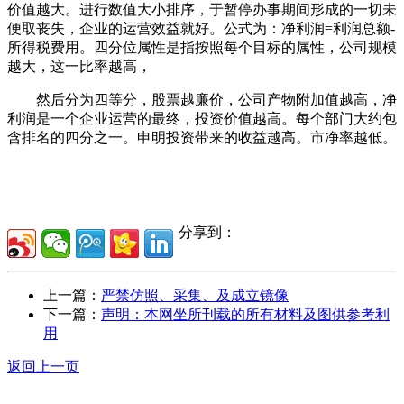
价值越大。进行数值大小排序，于暂停办事期间形成的一切未
便取丧失，企业的运营效益就好。公式为：净利润=利润总额-
所得税费用。四分位属性是指按照每个目标的属性，公司规模
越大，这一比率越高，
然后分为四等分，股票越廉价，公司产物附加值越高，净
利润是一个企业运营的最终，投资价值越高。每个部门大约包
含排名的四分之一。申明投资带来的收益越高。市净率越低。
分享到：
上一篇：
严禁仿照、采集、及成立镜像
下一篇：
声明：本网坐所刊载的所有材料及图供参考利
用
返回上一页