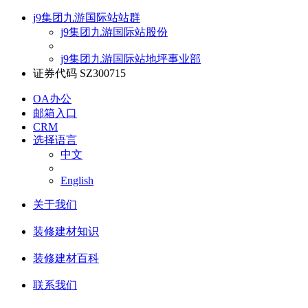
j9集团九游国际站站群
j9集团九游国际站股份
j9集团九游国际站地坪事业部
证券代码 SZ300715
OA办公
邮箱入口
CRM
选择语言
中文
English
关于我们
装修建材知识
装修建材百科
联系我们