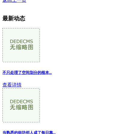
返回上一页
最新动态
不只处理了空间划分的根本...
查看详情
当熟悉的街坊邻人成了每日靠
...