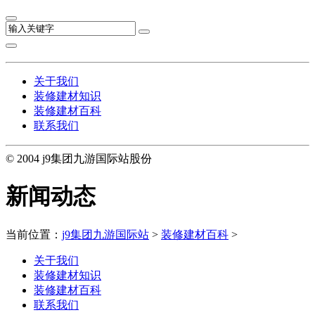
关于我们
装修建材知识
装修建材百科
联系我们
© 2004 j9集团九游国际站股份
新闻动态
当前位置：
j9集团九游国际站
>
装修建材百科
>
关于我们
装修建材知识
装修建材百科
联系我们