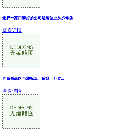
选择一家口碑好的公司是每位业从拆修前...
查看详情
连系番禺区当地配套、贷款、补助...
查看详情