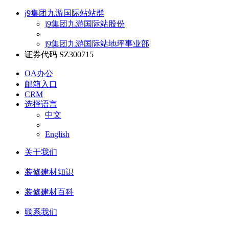
j9集团九游国际站站群
j9集团九游国际站股份
j9集团九游国际站地坪事业部
证券代码 SZ300715
OA办公
邮箱入口
CRM
选择语言
中文
English
关于我们
装修建材知识
装修建材百科
联系我们