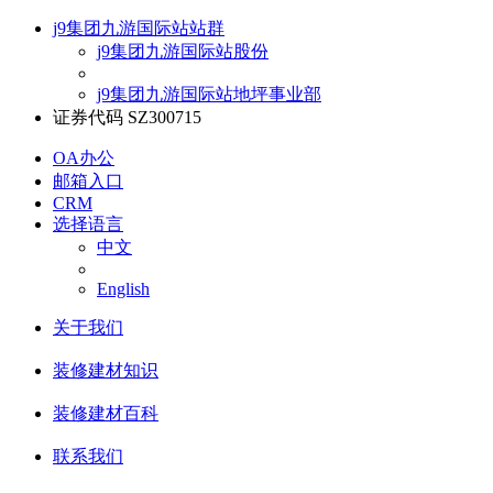
j9集团九游国际站站群
j9集团九游国际站股份
j9集团九游国际站地坪事业部
证券代码 SZ300715
OA办公
邮箱入口
CRM
选择语言
中文
English
关于我们
装修建材知识
装修建材百科
联系我们