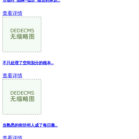
市场对“品牌+低价”组合的承认...
查看详情
不只处理了空间划分的根本...
查看详情
当熟悉的街坊邻人成了每日靠
...
查看详情