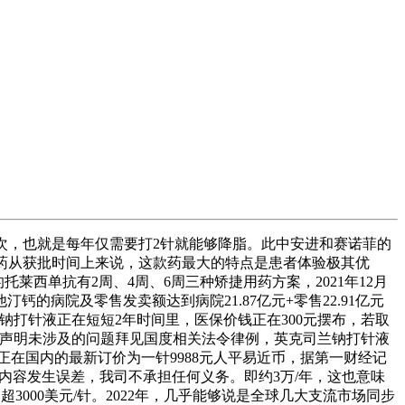
一次，也就是每年仅需要打2针就能够降脂。此中安进和赛诺菲的
脂药从获批时间上来说，这款药最大的特点是患者体验极其优
托莱西单抗有2周、4周、6周三种矫捷用药方案，2021年12月
的病院及零售发卖额达到病院21.87亿元+零售22.91亿元
司兰钠打针液正在短短2年时间里，医保价钱正在300元摆布，若取
币）4.本声明未涉及的问题拜见国度相关法令律例，英克司兰钠打针液
液正在国内的最新订价为一针9988元人平易近币，据第一财经记
内容发生误差，我司不承担任何义务。即约3万/年，这也意味
000美元/针。2022年，几乎能够说是全球几大支流市场同步