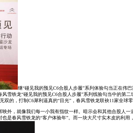
继“碰见我的预见C6合股人步履”系列体验勾当正在伟
风雪铁龙“碰见我的预见C6合股人步履”系列线验勾当中的第
双的，打制C6犀利逼真的“目光”，春风雪铁龙联袂11家全球零
映外，就像我们每一小我有指纹一样。暗示会和其他合股人一道
也是春风雪铁龙的“客户体验年”。而一块大尺寸实木皮的利用