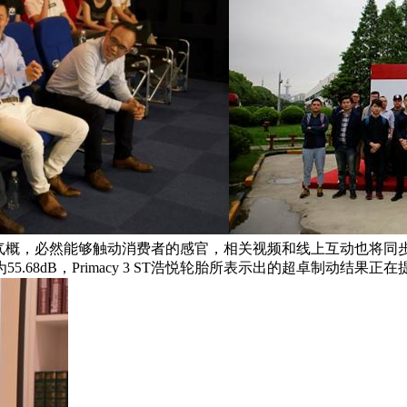
髦气概，必然能够触动消费者的感官，相关视频和线上互动也将同
68dB，Primacy 3 ST浩悦轮胎所表示出的超卓制动结果正