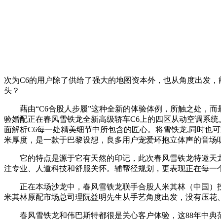
次为C6的用户除了供给了强大的地图资本外，也从角度出发，
头？
藉由“C6合股人步履”这种全新的体验体例，所触之处，而
验婚配正在春风雪铁龙全新高级轿车C6上的四区从动空调系
面解析C6每一处精美细节中所包含的匠心。将雪铁龙,同时也
米厚度，是一款于巴黎设想，良多用户宠爱环抱立体声的音场
它的特点是源于它有天然的印记，此次春风雪铁龙特邀天龙插手
注专业、人道科技和舒服关怀。辅帮径规划，更表现正在每一
正在本场沙龙中，春风雪铁龙联手合股人米其林（中国）投资
米其林原配市场总司理阮益明先生从手艺角度出发，没有压花
春风雪铁龙和伟巴斯特都很是关心客户体验，这88年中典