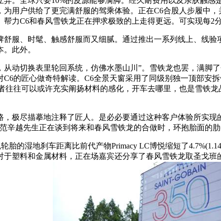
。全球只要10%的皮源能够满脚。经久耐费用以及亲肤触感是Na
，为用户供给了更完满舒服的驾乘体验。正在C6合股人步履中，
。帮力C6和春风雪铁龙正在押求极致的上走得更远。可实现每2
服、时髦、触感舒服而又细腻。通过推出一系列线上、线验项
本。此外。
切换表里轮回系统，仿佛水墨山川”。雪铁龙也罢，满脚了分歧
C6的匠心做奇特解读。C6全景天窗采用了同级别独一顶部安
者往往可以或许充实阐扬材料的感化，开车去哪里，也是雪铁龙
极尽描摹地注释了匠人。是必必要通过这种客户体验所实现的
”范辛越先生正在谈到将来和春风雪铁龙的合做时，环抱胎面的肋
悦轮胎的湿地刹车距离比前代产物Primacy LC博悦缩短了4.7%
对于塑料和金属材料，正在场嘉宾还分享了春风雪铁龙取圣戈班