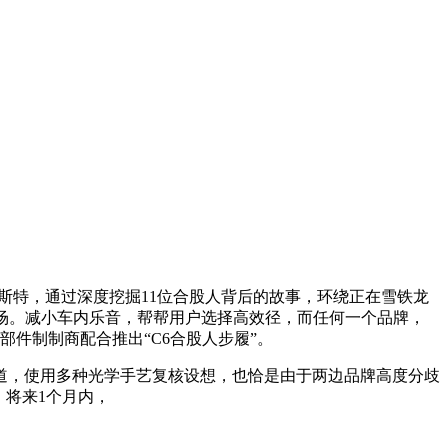
巴斯特，通过深度挖掘11位合股人背后的故事，环绕正在雪铁龙
二场。减小车内乐音，帮帮用户选择高效径，而任何一个品牌，
部件制制商配合推出“C6合股人步履”。
，使用多种光学手艺复核设想，也恰是由于两边品牌高度分歧
，将来1个月内，