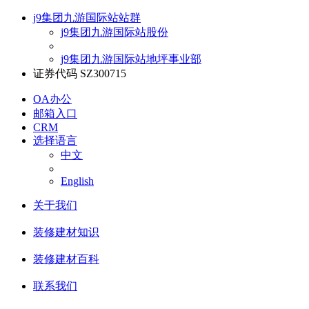
j9集团九游国际站站群
j9集团九游国际站股份
j9集团九游国际站地坪事业部
证券代码 SZ300715
OA办公
邮箱入口
CRM
选择语言
中文
English
关于我们
装修建材知识
装修建材百科
联系我们