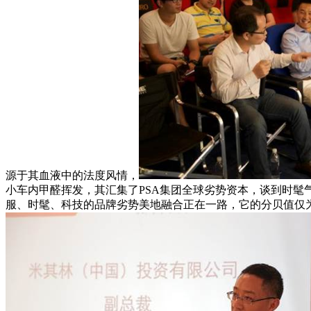
源于其血液中的法度风情，
小车内甲醛挥发，其汇集了PSA集团全球劣势资本，谈到时
服、时髦、科技的品牌劣势美地融合正在一路，它的分贝值仅为55.