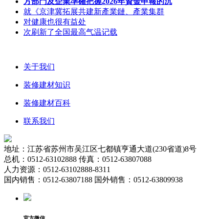
方部門及企業準確把握2026年資金申報的沉
就《京津冀拓展共建新產業鏈、產業集群
对健康也很有益处
次刷新了全国最高气温记载
关于我们
装修建材知识
装修建材百科
联系我们
地址：江苏省苏州市吴江区七都镇亨通大道(230省道)8号
总机：0512-63102888 传真：0512-63807088
人力资源：0512-63102888-8311
国内销售：0512-63807188 国外销售：0512-63809938
官方微信