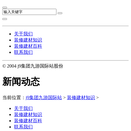
关于我们
装修建材知识
装修建材百科
联系我们
© 2004 j9集团九游国际站股份
新闻动态
当前位置：
j9集团九游国际站
>
装修建材知识
>
关于我们
装修建材知识
装修建材百科
联系我们