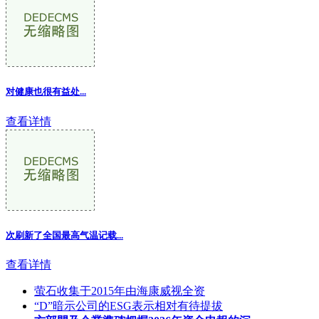
对健康也很有益处...
查看详情
次刷新了全国最高气温记载...
查看详情
萤石收集于2015年由海康威视全资
“D”暗示公司的ESG表示相对有待提拔