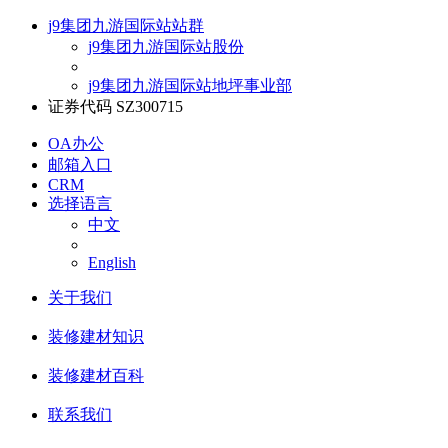
j9集团九游国际站站群
j9集团九游国际站股份
j9集团九游国际站地坪事业部
证券代码 SZ300715
OA办公
邮箱入口
CRM
选择语言
中文
English
关于我们
装修建材知识
装修建材百科
联系我们