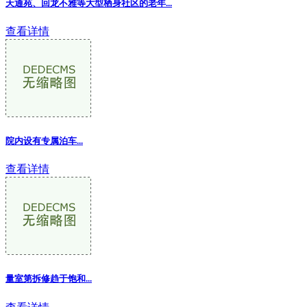
天通苑、回龙不雅等大型栖身社区的老年...
查看详情
院内设有专属泊车...
查看详情
量室第拆修趋于饱和...