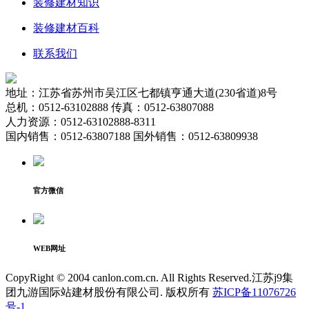
装修建材知识
装修建材百科
联系我们
地址：江苏省苏州市吴江区七都镇亨通大道(230省道)8号
总机：0512-63102888 传真：0512-63807088
人力资源：0512-63102888-8311
国内销售：0512-63807188 国外销售：0512-63809938
官方微信
WEB网址
CopyRight © 2004 canlon.com.cn. All Rights Reserved.江苏j9集
团九游国际站建材股份有限公司. 版权所有
苏ICP备11076726
号-1