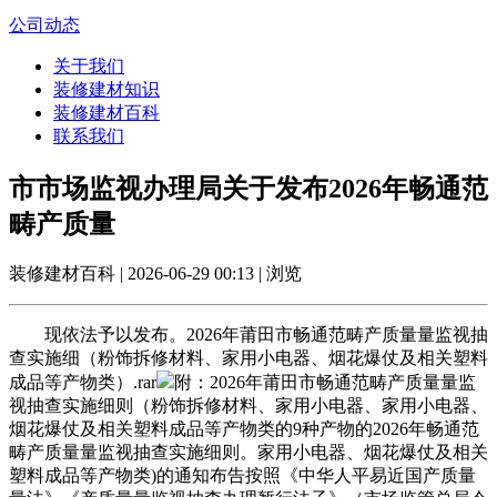
公司动态
关于我们
装修建材知识
装修建材百科
联系我们
市市场监视办理局关于发布2026年畅通范
畴产质量
装修建材百科 | 2026-06-29 00:13 | 浏览
现依法予以发布。2026年莆田市畅通范畴产质量量监视抽
查实施细（粉饰拆修材料、家用小电器、烟花爆仗及相关塑料
成品等产物类）.rar
附：2026年莆田市畅通范畴产质量量监
视抽查实施细则（粉饰拆修材料、家用小电器、家用小电器、
烟花爆仗及相关塑料成品等产物类的9种产物的2026年畅通范
畴产质量量监视抽查实施细则。家用小电器、烟花爆仗及相关
塑料成品等产物类)的通知布告按照《中华人平易近国产质量