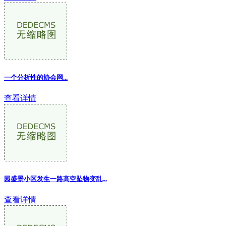
一个分析性的协会网...
查看详情
园盛景小区发生一路高空坠物变乱...
查看详情