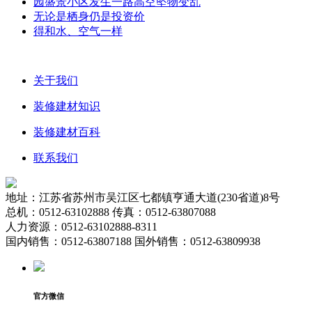
园盛景小区发生一路高空坠物变乱
无论是栖身仍是投资价
得和水、空气一样
关于我们
装修建材知识
装修建材百科
联系我们
地址：江苏省苏州市吴江区七都镇亨通大道(230省道)8号
总机：0512-63102888 传真：0512-63807088
人力资源：0512-63102888-8311
国内销售：0512-63807188 国外销售：0512-63809938
官方微信