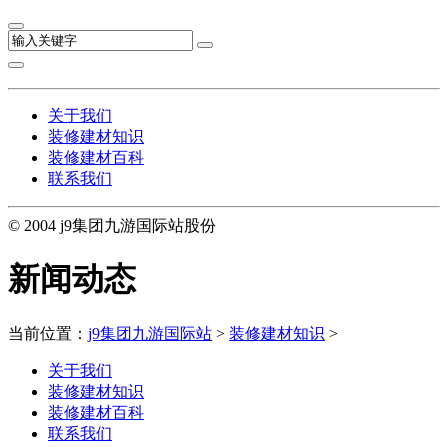
关于我们
装修建材知识
装修建材百科
联系我们
© 2004 j9集团九游国际站股份
新闻动态
当前位置：
j9集团九游国际站
>
装修建材知识
>
关于我们
装修建材知识
装修建材百科
联系我们