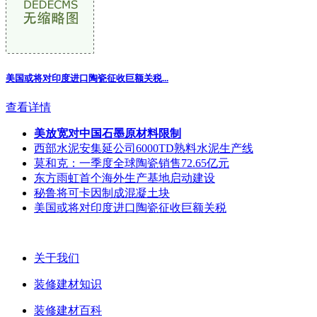
美国或将对印度进口陶瓷征收巨额关税...
查看详情
美放宽对中国石墨原材料限制
西部水泥安集延公司6000TD熟料水泥生产线
莫和克：一季度全球陶瓷销售72.65亿元
东方雨虹首个海外生产基地启动建设
秘鲁将可卡因制成混凝土块
美国或将对印度进口陶瓷征收巨额关税
关于我们
装修建材知识
装修建材百科