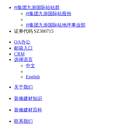
j9集团九游国际站站群
j9集团九游国际站股份
j9集团九游国际站地坪事业部
证券代码 SZ300715
OA办公
邮箱入口
CRM
选择语言
中文
English
关于我们
装修建材知识
装修建材百科
联系我们