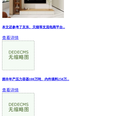
本文还参考了京东、天猫等支流电商平台
...
查看详情
拥丰年产压力容器100万吨、内件填料250万...
查看详情