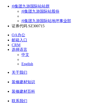
j9集团九游国际站站群
j9集团九游国际站股份
j9集团九游国际站地坪事业部
证券代码 SZ300715
OA办公
邮箱入口
CRM
选择语言
中文
English
关于我们
装修建材知识
装修建材百科
联系我们