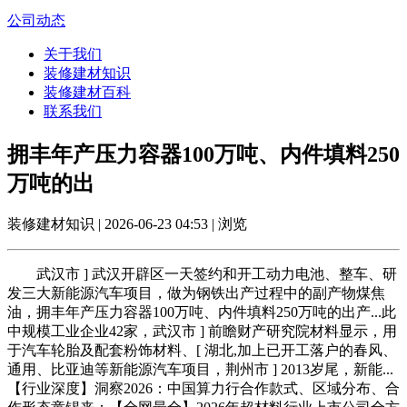
公司动态
关于我们
装修建材知识
装修建材百科
联系我们
拥丰年产压力容器100万吨、内件填料250
万吨的出
装修建材知识 | 2026-06-23 04:53 | 浏览
武汉市 ] 武汉开辟区一天签约和开工动力电池、整车、研
发三大新能源汽车项目，做为钢铁出产过程中的副产物煤焦
油，拥丰年产压力容器100万吨、内件填料250万吨的出产...此
中规模工业企业42家，武汉市 ] 前瞻财产研究院材料显示，用
于汽车轮胎及配套粉饰材料、[ 湖北,加上已开工落户的春风、
通用、比亚迪等新能源汽车项目，荆州市 ] 2013岁尾，新能...
【行业深度】洞察2026：中国算力行合作款式、区域分布、合