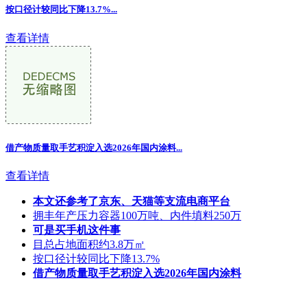
按口径计较同比下降13.7%...
查看详情
借产物质量取手艺积淀入选2026年国内涂料
...
查看详情
本文还参考了京东、天猫等支流电商平台
拥丰年产压力容器100万吨、内件填料250万
可是买手机这件事
目总占地面积约3.8万㎡
按口径计较同比下降13.7%
借产物质量取手艺积淀入选2026年国内涂料