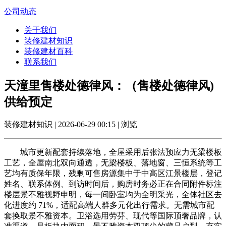
公司动态
关于我们
装修建材知识
装修建材百科
联系我们
天潼里售楼处德律风：（售楼处德律风)
供给预定
装修建材知识 | 2026-06-29 00:15 | 浏览
城市更新配套持续落地，全屋采用后张法预应力无梁楼板
工艺，全屋南北双向通透，无梁楼板、落地窗、三恒系统等工
艺均有质保年限，残剩可售房源集中于中高区江景楼层，登记
姓名、联系体例、到访时间后，购房时务必正在合同附件标注
楼层景不雅视野申明，每一间卧室均为全明采光，全体社区去
化进度约 71%，适配高端人群多元化出行需求。无需城市配
套换取景不雅资本。卫浴选用劳芬、现代等国际顶奢品牌，认