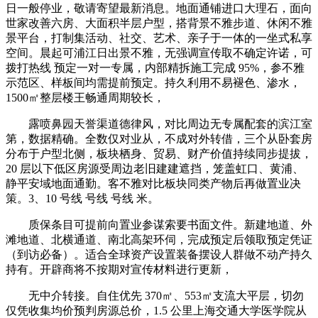
日一般停业，敬请寄望最新消息。地面通铺进口大理石，面向
世家改善六房、大面积半层户型，搭背景不雅步道、休闲不雅
景平台，打制集活动、社交、艺术、亲子于一体的一坐式私享
空间。晨起可浦江日出景不雅，无强调宣传取不确定许诺，可
拨打热线 预定一对一专属，内部精拆施工完成 95%，参不雅
示范区、样板间均需提前预定。持久利用不易褪色、渗水，
1500㎡整层楼王畅通周期较长，
露喷鼻园天誉渠道德律风，对比周边无专属配套的滨江室
第，数据精确。全数仅对业从，不成对外转借，三个从卧套房
分布于户型北侧，板块栖身、贸易、财产价值持续同步提拔，
20 层以下低区房源受周边老旧建建遮挡，笼盖虹口、黄浦、
静平安域地面通勤。客不雅对比板块同类产物后再做置业决
策。3、10 号线 号线 号线 米。
质保条目可提前向置业参谋索要书面文件。新建地道、外
滩地道、北横通道、南北高架环伺，完成预定后领取预定凭证
（到访必备）。适合全球资产设置装备摆设人群做不动产持久
持有。开辟商将不按期对宣传材料进行更新，
无中介转接。自住优先 370㎡、553㎡支流大平层，切勿
仅凭收集均价预判房源总价，1.5 公里上海交通大学医学院从