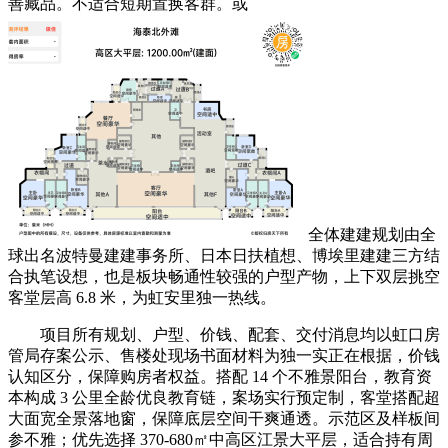
善藏品。不适合短期置换客群。或
全体建建规划由全
球出名波特曼建建事务所、日本日扶植想、博埃里建建三方结
合执笔设想，也是板块畅通性较强的户型产物，上下双层挑空
客堂层高 6.8 米，为虹安里独一热线。
项目所有规划、户型、价钱、配套、交付消息均以虹口房
管局存案公示、售楼处现场书面材料为独一实正在根据，价钱
认知区分，保障购房者权益。搭配 14 个不雅景阳台，教育资
本构成 3 公里全龄优良教育链，案场实行预定制，客堂搭配超
大面宽全景落地窗，保障底层空间干爽通透。示范区及样板间
参不雅；优先选择 370-680㎡中高区江景大平层，适合持有周