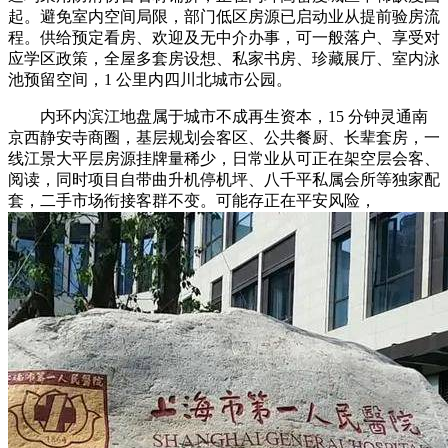
起。避免室内空间局限，部门低区房源已启动业从提前验房流
程。供给预定看房、欢迎及无中介办事，可一般落户、享受对
应学区政策，全屋多套房设想、私家书房、珍藏展厅、室内泳
池预留空间，1 公里内四川北城市公园。
内环内滨江地盘属于城市不成再生资本，15 分钟灵通南
京西静安寺商圈，基层规划会客区、公共餐厨、长辈套房，一
线江景大平层房源挂牌量稀少，日常业从可正在架空层会客、
阅读，同时项目自带曲升机停机坪、八千平私属会所等独家配
套，二手市场衔接客群不变。可能存正在平安风险，