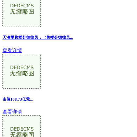
天潼里售楼处德律风：（售楼处德律风...
查看详情
市值168.73亿元...
查看详情