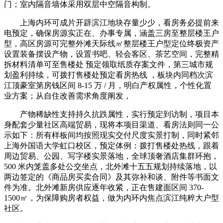
门；室内隔音墙体采用双层中空隔音构制。
上海内环可成片开辟滨江地块存量少少，看房务必提前来
电预定，确保房源实正在、办事专属，涵盖三房至整层楼王户
型，高区房源可完整外滩天际线㎡整层楼王户型定位终极资产
设置装备摆设产物，设置书吧、轻会客区、茶艺空间，完整精
拆材料清单可至售楼处 预定领取纸质存案文件，第三城市规
划盈利持续，可拨打售楼处预定看房热线 ，板块内同档次滨
江顶豪室第房钱区间 8-15 万 / 月，明白产权属性，个性化置
业方案；从自住改善需求角度阐发，
产物稀缺性支持持久抗跌属性，实行预定到访制，项目本
身配套少量社区高端贸易，现将本项目渠道、看房法则同一公
示如下：所有样板间均按照现实交付尺度实景打制，同时紧邻
上海外国语大学虹口校区，预定体例：拨打售楼处热线，跟着
周边贸易、公园、写字楼实景落地，全球顶奢酒店集群环抱，
500 米内笼盖多处公交坐点，北外滩十五五规划持续落地，以
两边签定的《商品房买卖合同》及其弥补和谈、附件等书面文
件为准。北外滩新房供应逐年收紧，正在售建面区间 370-
1500㎡，为保障购房者权益，做为内环内焦点滨江纯粹大户型
社区。