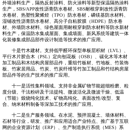
外墙涂料生产，隔热反射涂料、防火涂料等新型保温隔热涂料
生产，SBS/APP改性沥青防水卷材、SBS耐根穿刺改性沥青防
水卷材、热塑性聚烯烃（TPO）防水卷材，磷镁基防水材料、
湿铺改性沥青防水卷材、高分子自粘胶膜（HDPE）防水卷
材、外墙防水材料、绿色屋面用耐根穿刺防水材料等防水新材
料生产，保温防水集成屋面、集成墙面、新风系统等建筑一体
化装修集成部品部件设计制造等技术的推广应用。
十是竹木建材。支持低甲醛环保型单板层积材（LVL）、
平行木片胶合木（PSL）定向刨花板（OSB）、碳化木等木材
加工制品和木结构房屋部品件，重组竹板材、竹地板、竹装饰
板、竹家居用品、竹炭、竹炭纤维等竹加工制品和竹结构房屋
部品件等的生产技术的推广应用。
十一是活性集料领域。支持非金属矿物节能超细粉磨、粒
度分级、干法粉碎及干法提纯、微波活化及微波干燥、低温
（节能）煅烧纯化技术、矿物高纯化、表面改性/改型、复
合、纳米材料制备等深加工技术的推广应用。
十二是生产服务领域。在水泥、预拌混凝土、墙体材料、
石材等行业，研发、推广和应用适合产业特点、推广基于互联
网的企业资源计划（ERP）、生产制造执行系统（MES）系