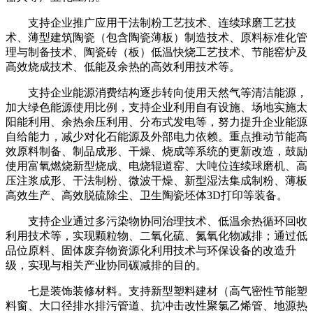
支持企业推广应用干法制粉工艺技术、连续球磨工艺技
术、薄型建筑陶瓷（包含陶瓷薄板）制造技术、原料标准化管
理与制备技术、陶瓷砖（板）低温快烧工艺技术、节能窑炉及
高效烧成技术、低能及余热的高效利用技术等。
支持企业能源消费结构逐步转向使用天然气等清洁能源，
加大绿色能源使用比例，支持企业利用自有设施、场地实施太
阳能利用、余热余压利用、分布式发电等，努力提升企业能源
自给能力，减少对化石能源及外部电力依赖。重点推动节能高
效原料制备、制品成形、干燥、烧成等系统的更新改造，鼓励
使用富氧燃烧新型烧成、电烧辊道窑、大吨位连续球磨机、高
压注浆成形、干法制粉、微波干燥、新型湿法集成制粉、薄板
高效生产、高效脱硫除尘、卫生陶瓷坯体3D打印等装备。
支持企业通过多污染物协同治理技术、低温余热循环回收
利用技术等，实现颗粒物、二氧化硫、氮氧化物减排；通过低
品位原料、固体废弃物资源化利用技术与环保设备的改造升
级，实现与相关产业协同碳减排的目的。
七是装饰装修材料。支持新型塑料建材（高气密性节能塑
料窗、大口径排水排污管道、抗冲击改性聚氯乙烯管、地源热