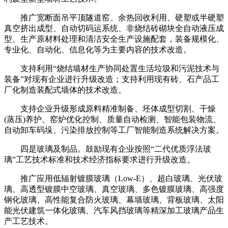
推广宽断面吊平顶隧道窑、余热回收利用、硬塑或半硬塑
真空挤出成型、自动切码运系统、非烧结砖砌块全自动液压成
型、生产原材料处理和清洁安全生产设施配套，装备规模化、
专业化、自动化、信息化等为主要内容的技术改造。
支持利用“烧结墙材生产协同处置生活垃圾和污泥技术与
装备”对现有企业进行升级改造；支持利用现有砖、石产品工
厂化制造装配式墙体的技术改造。
支持企业升级形成原料精准制备、坯体成型切割、干燥
(蒸压)养护、窑炉优化控制、质量自动检测、智能包装物流、
自动卸车码垛、污染排放控制等工厂智能制造系统解决方案。
四是玻璃及制品。鼓励现有企业按照“二代优质浮法玻
璃”工艺技术标准和技术经济指标要求进行升级改造。
推广应用低辐射镀膜玻璃（Low-E）、超白玻璃、光伏玻
璃、高透型镀膜中空玻璃、真空玻璃、多色镀膜玻璃、高强度
钢化玻璃、高性能复合防火玻璃、幕墙玻璃、背板玻璃、太阳
能光伏建筑一体化玻璃、汽车风挡玻璃等精深加工玻璃产品生
产工艺技术。