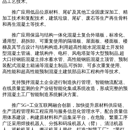
品工艺技术。
推广应用低品位原材料、尾矿及其他工业固废深加工、精
加工技术和复配技术，建筑垃圾、尾矿、废石等生产再生骨料
和再生混凝土等技术。
推广应用保温与结构一体化混凝土复合外墙板，标准化、
通用型、易拆卸、可重复使用的隔墙板、屋面板、楼面板、楼
梯及其节点设计与结构构造,利用超高性能水泥混凝土开发轻
型混凝土管涵、建筑构件、电杆、风电塔架等大型预制品,超
大口径钢筋混凝土排水蓄水管、高性能钢筋混凝土顶管、预制
装配式混凝土箱涵等混凝土制品,可拆卸、可多次重复使用、
高性能和超高性能预制混凝土建筑部品和工程构件等技术。
支持预拌混凝土企业进行制造执行管理、智能物流配送、
在线质量监测的全产业链智能化集成系统改造，形成完整的预
拌混凝土工厂智能制造系统解决方案。
推广5G+工业互联网融合创新，加快提升原材料供应链、
生产流程管理和工程应用与服务信息化管理水平。配合质量信
用体系建设，构建原材料和产品集采平台，在危险、繁重工序
广泛采用焊接机器人、分拣和码垛机器人（臂）、清洁机器
人、巡检机器人、搬运机器人替代，打造“智慧工厂”、“黑灯