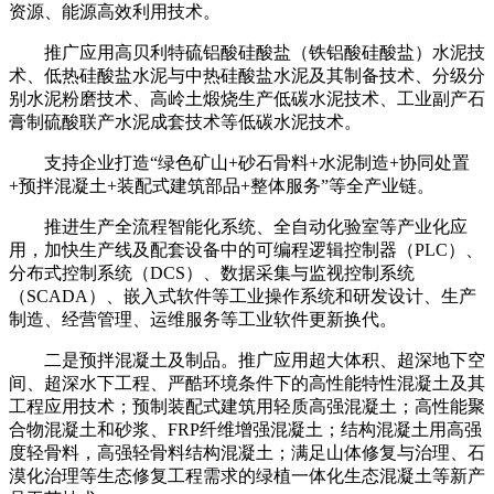
资源、能源高效利用技术。
推广应用高贝利特硫铝酸硅酸盐（铁铝酸硅酸盐）水泥技
术、低热硅酸盐水泥与中热硅酸盐水泥及其制备技术、分级分
别水泥粉磨技术、高岭土煅烧生产低碳水泥技术、工业副产石
膏制硫酸联产水泥成套技术等低碳水泥技术。
支持企业打造“绿色矿山+砂石骨料+水泥制造+协同处置
+预拌混凝土+装配式建筑部品+整体服务”等全产业链。
推进生产全流程智能化系统、全自动化验室等产业化应
用，加快生产线及配套设备中的可编程逻辑控制器（PLC）、
分布式控制系统（DCS）、数据采集与监视控制系统
（SCADA）、嵌入式软件等工业操作系统和研发设计、生产
制造、经营管理、运维服务等工业软件更新换代。
二是预拌混凝土及制品。推广应用超大体积、超深地下空
间、超深水下工程、严酷环境条件下的高性能特性混凝土及其
工程应用技术；预制装配式建筑用轻质高强混凝土；高性能聚
合物混凝土和砂浆、FRP纤维增强混凝土；结构混凝土用高强
度轻骨料，高强轻骨料结构混凝土；满足山体修复与治理、石
漠化治理等生态修复工程需求的绿植一体化生态混凝土等新产