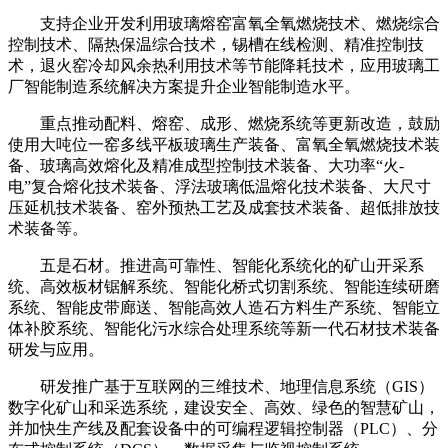
支持企业开发利用玻璃熔窑富氧全氧燃烧技术、燃烧综合
控制技术、隔热保温综合技术，锡槽在线检测、精准控制技
术，退火窑冷却风余热利用技术等节能降耗技术，应用玻璃工
厂智能制造系统解决方案提升企业智能制造水平。
重点推动配料、熔窑、成形、燃烧系统等更新改造，鼓励
使用大吨位一窑多线平板玻璃生产装备、富氧全氧燃烧技术装
备、玻璃高效熔化及精准成型控制技术装备、大功率“火-
电”复合熔化技术装备、浮法玻璃低温熔化技术装备、大尺寸
压延机技术装备、窑外预热工艺及成套技术装备、超低排放技
术装备等。
五是石材。推进高可靠性、智能化系统化的矿山开采系
统、高效板材锯解系统、智能化桥式切割系统、智能连续研磨
系统、智能皮带廊送、智能高效人造石方料生产系统、智能立
体补胶系统、智能化污水综合处理系统等新一代石材技术装备
研发与应用。
研发推广基于互联网的三维技术、地理信息系统（GIS）
数字化矿山和采选系统，建设安全、高效、绿色的智慧矿山，
并加快生产线及配套设备中的可编程逻辑控制器（PLC）、分