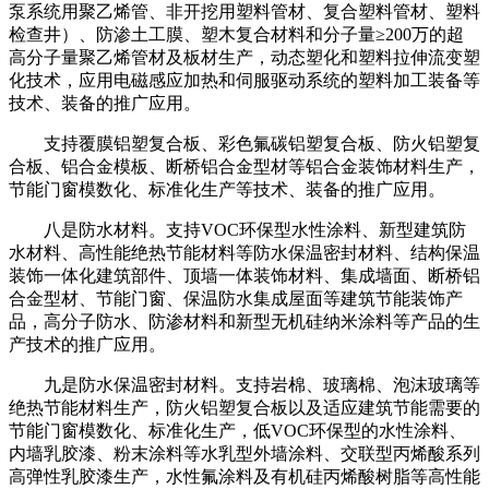
泵系统用聚乙烯管、非开挖用塑料管材、复合塑料管材、塑料
检查井）、防渗土工膜、塑木复合材料和分子量≥200万的超
高分子量聚乙烯管材及板材生产，动态塑化和塑料拉伸流变塑
化技术，应用电磁感应加热和伺服驱动系统的塑料加工装备等
技术、装备的推广应用。
支持覆膜铝塑复合板、彩色氟碳铝塑复合板、防火铝塑复
合板、铝合金模板、断桥铝合金型材等铝合金装饰材料生产，
节能门窗模数化、标准化生产等技术、装备的推广应用。
八是防水材料。支持VOC环保型水性涂料、新型建筑防
水材料、高性能绝热节能材料等防水保温密封材料、结构保温
装饰一体化建筑部件、顶墙一体装饰材料、集成墙面、断桥铝
合金型材、节能门窗、保温防水集成屋面等建筑节能装饰产
品，高分子防水、防渗材料和新型无机硅纳米涂料等产品的生
产技术的推广应用。
九是防水保温密封材料。支持岩棉、玻璃棉、泡沫玻璃等
绝热节能材料生产，防火铝塑复合板以及适应建筑节能需要的
节能门窗模数化、标准化生产，低VOC环保型的水性涂料、
内墙乳胶漆、粉末涂料等水乳型外墙涂料、交联型丙烯酸系列
高弹性乳胶漆生产，水性氟涂料及有机硅丙烯酸树脂等高性能