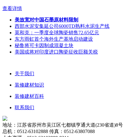
查看详情
美放宽对中国石墨原材料限制
西部水泥安集延公司6000TD熟料水泥生产线
莫和克：一季度全球陶瓷销售72.65亿元
东方雨虹首个海外生产基地启动建设
秘鲁将可卡因制成混凝土块
美国或将对印度进口陶瓷征收巨额关税
关于我们
装修建材知识
装修建材百科
联系我们
地址：江苏省苏州市吴江区七都镇亨通大道(230省道)8号
总机：0512-63102888 传真：0512-63807088