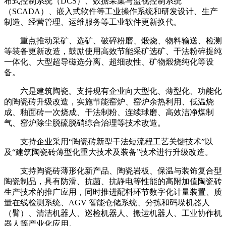
布式控制系统（DCS）、数据采集与监视控制系统
（SCADA）、嵌入式软件等工业操作系统和研发设计、生产
制造、经营管理、运维服务等工业软件更新换代。
重点推动采矿、选矿、破碎粉磨、煅烧、物料输送、检测
等装备更新改造，鼓励使用高效节能采矿选矿、干法粉碎提纯
一体化、大型超导磁选分离、超细改性、矿物煅烧纯化等设
备。
六是建筑陶瓷。支持现有企业向大型化、薄型化、功能化
的陶瓷砖升级改造，实施节能窑炉、窑炉余热利用、低温烧
成、釉面砖一次烧成、干法制粉、连续球磨、高效洁净煤制
气、窑炉除尘脱硫脱硝综合治理等技术改造。
支持企业采用“陶瓷砖新型干法短流程工艺关键技术”以
及“建筑陶瓷砖薄型化重大技术及装备”技术进行升级改造。
支持陶瓷砖薄形化新产品、陶瓷岩板、保温与装饰复合型
陶瓷制品，具有防滑、抗菌、抗静电等性能的高附加值陶瓷砖
生产技术的推广应用，同时推进配料环节数字化计量装置、质
量在线检测系统、AGV 智能仓储系统、分拣和码垛机器人
（臂）、清洁机器人、巡检机器人、搬运机器人、工业协作机
器人等产业化应用。