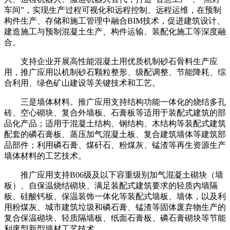
车间”，实现生产过程可视化和远程控制、远程运维，在预制
构件生产、存储和施工管理中融合BIM技术，促进建筑设计、
建造施工与预制混凝土生产、构件运输、装配化施工等深度融
合。
支持企业开展高性能混凝土用优质机制砂石骨料生产应
用，推广应用以机制砂石颗粒整形、级配调整、节能降耗、综
合利用、绿色矿山建设等关键技术和工艺。
三是墙体材料。推广应用支持结构功能一体化的烧结多孔
砖、空心砌块、复合外墙板、石膏板等适用于装配式建筑的部
品化产品；适用于混凝土结构、钢结构、木结构等装配式建筑
配套的磷石膏板、蒸压加气混凝土板、复合建筑墙体等建筑部
品部件；利用磷石膏、煤矸石、粉煤灰、锰渣等再生资源生产
墙体材料的工艺技术。
推广应用支持B06级及以下容重级别加气混凝土砌块（墙
板）、自保温烧结砌块、满足装配式建筑要求的轻质内墙隔
板、硅酸钙板、保温装饰一体化等装配式墙板、墙体，以及利
用粉煤灰、城市建筑垃圾和磷石膏、锰渣等固体废弃物生产的
复合保温砌块、轻质隔墙板、纸面石膏板、磷石膏砌块等节能
利废型新型墙材工艺技术。