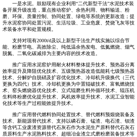
一是水泥。鼓励现有企业利用“二代新型干法”水泥技术装
备开展升级改造，重点推动窑炉、余热利用、物料输送、粉
磨、环保、质量控制、协同处置、绿电等系统的更新改造；提
升水泥窑协同处置污泥、生活垃圾、工业危废、焚烧飞灰等技
术装备水平和处置规模。
支持对现有2000t/d及以上新型干法生产线实施以综合节
能、粉磨节电、高效除尘、纯低温余热发电、低氮燃烧、烟气
脱氮、二氧化碳减排为主要内容的技术改造。
推广应用水泥窑炉用耐火材料整体提升技术、预热器分离
效率提升及降阻优化技术、五级预热器改造低能耗七级预热器
技术、分解炉自脱硝及扩容优化技术、冷却机升级换代（三代
更换为四代）技术、冷却机更换为中置辊破技术、富氧燃烧技
术、窑头燃烧器优化技术、立式辊磨生料外循环技术、辊压机
生料终粉磨优化提升技术、风机效率提升技术、水泥工业智能
化技术等生产过程能效提升技术。
推广应用替代燃料协同处置技术、替代燃料预煅烧装备及
技术、新能源替代技术、支持以磷石膏、锰渣、电石渣、钡渣
等含钙工业废渣资源替代石灰石作为水泥生产原料替代石灰石
质原料生产水泥熟料技术、超细冶金渣立式磨粉磨装备技术等