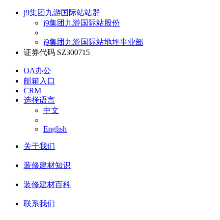
j9集团九游国际站站群
j9集团九游国际站股份
j9集团九游国际站地坪事业部
证券代码 SZ300715
OA办公
邮箱入口
CRM
选择语言
中文
English
关于我们
装修建材知识
装修建材百科
联系我们