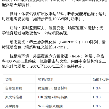
能驱动火焰喷射。
供能：体表钙钛矿层效率达33%，吸收光能与热能；运动
时压电陶瓷发电（如踏步产生10 kW瞬时功率）。
功能：实时监测应力、温度变化，响应速度<1毫秒；光
学隐身通过电致变色WO？纳米膜实现。
动态发光：稀土掺杂氮化镓（GaN:Eu³？）LED阵列，情
绪驱动变色（愤怒时红光波长617nm）。
抗极端环境：外层覆盖六方氮化硼（h-BN）涂层，导热
率400 W/m·K且绝缘，抵御雷击与火焰。内部中空结构填充二
氧化硅气凝胶，-200℃至1500℃工况下保持稳定。