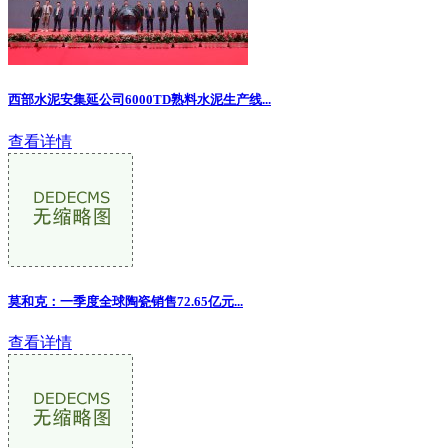
西部水泥安集延公司6000TD熟料水泥生产线...
查看详情
莫和克：一季度全球陶瓷销售72.65亿元...
查看详情