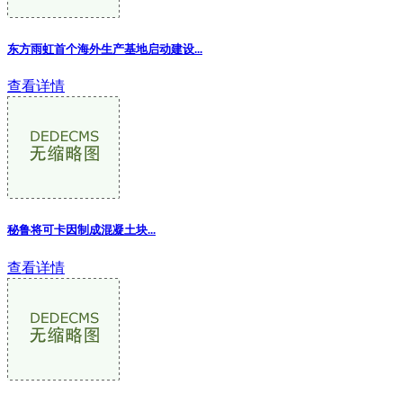
东方雨虹首个海外生产基地启动建设...
查看详情
秘鲁将可卡因制成混凝土块...
查看详情