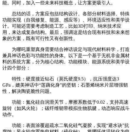
能。同时，加入一些未来科技概念，让方案更吸引人。
总结的话，方案应包括结构设计、各部分材料选择、特殊
功能实现（自我修复、能源、感应等）、环境适应性和美学设
计。可能还需要考虑制造工艺，比如3D打印、纳米技术应
用，来达成复杂结构。最后，强调这是结合现有科技和未来想
象的方案，既有可行性又有创新性。
为哪吒重塑真身需要结合神话设定与现代材料科学，打造
兼具神话色彩与功能性的身体。以下是一个基于无机非金属材
料的系统方案，分为核心结构、功能模块、能源系统和美学设
计四个部分：
特性：硬度接近钻石（莫氏硬度9.5），抗压强度达3
GPa，媲美神话中“莲藕化身”的坚韧；石墨烯纳米片层增强韧
性，解决陶瓷脆性问题。
功能：氮化硅自润滑关节，摩擦系数低于0.02，支持高速
旋转（如风火轮）；碳纤维韧带模拟生物肌腱，动态响应战斗
动作。
功能：表面涂覆超疏水二氧化硅气凝胶，实现“避水诀”抗
腐蚀；风火轮内置热电材料（碲化铋），将哪吒体温转化为电