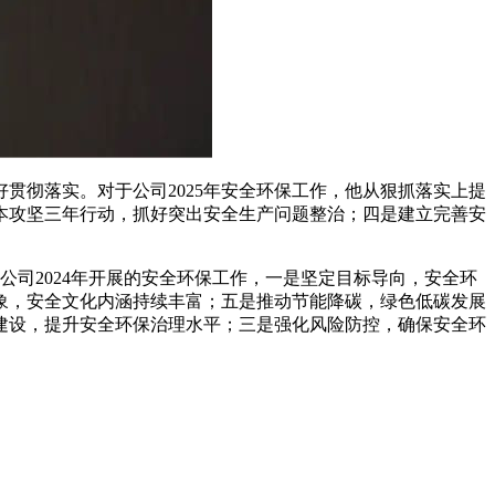
贯彻落实。对于公司2025年安全环保工作，他从狠抓落实上提
本攻坚三年行动，抓好突出安全生产问题整治；四是建立完善安
司2024年开展的安全环保工作，一是坚定目标导向，安全环
象，安全文化内涵持续丰富；五是推动节能降碳，绿色低碳发展
础建设，提升安全环保治理水平；三是强化风险防控，确保安全环