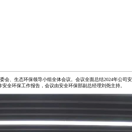
委会、生态环保领导小组全体会议。会议全面总结2024年公司安
作安全环保工作报告，会议由安全环保部副总经理刘尧主持。