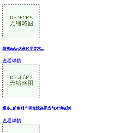
防霉品级达高尺度要求...
查看详情
逐步...前瞻财产研究院连系当前木地板制...
查看详情