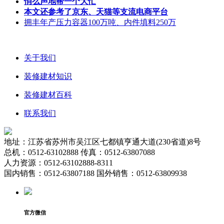
悄么声地帮一个大忙
本文还参考了京东、天猫等支流电商平台
拥丰年产压力容器100万吨、内件填料250万
关于我们
装修建材知识
装修建材百科
联系我们
地址：江苏省苏州市吴江区七都镇亨通大道(230省道)8号
总机：0512-63102888 传真：0512-63807088
人力资源：0512-63102888-8311
国内销售：0512-63807188 国外销售：0512-63809938
官方微信