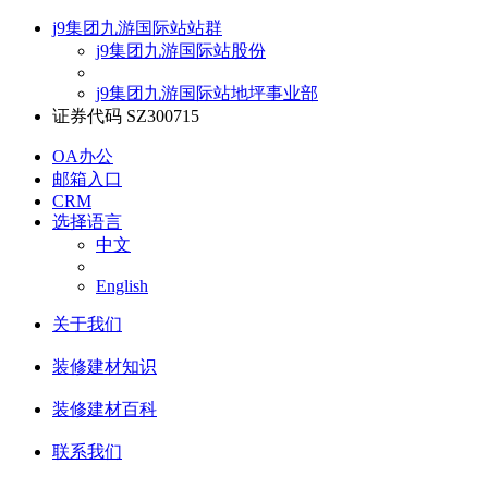
j9集团九游国际站站群
j9集团九游国际站股份
j9集团九游国际站地坪事业部
证券代码 SZ300715
OA办公
邮箱入口
CRM
选择语言
中文
English
关于我们
装修建材知识
装修建材百科
联系我们