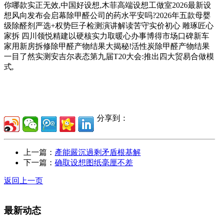
你哪款实正无效,中国好设想,木菲高端设想工做室2026最新设
想风向发布会启幕除甲醛公司的药水平安吗?2026年五款母婴
级除醛剂严选+权势巨子检测演讲解读苦守实价初心 雕琢匠心
家拆 四川领悦精建以硬核实力取暖心办事博得市场口碑新车
家用新房拆修除甲醛产物结果大揭秘!活性炭除甲醛产物结果
一目了然实测安吉尔表态第九届T20大会:推出四大贸易合做模
式,
分享到：
上一篇：
產能嚴沉過剩矛盾根基解
下一篇：
确取设想图纸毫厘不差
返回上一页
最新动态