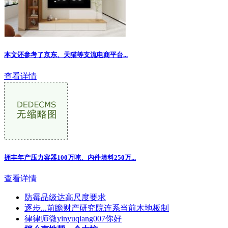
本文还参考了京东、天猫等支流电商平台
...
查看详情
拥丰年产压力容器100万吨、内件填料250万...
查看详情
防霉品级达高尺度要求
逐步...前瞻财产研究院连系当前木地板制
律律师微yinyuqiang007你好