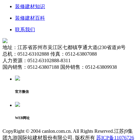
装修建材知识
装修建材百科
联系我们
地址：江苏省苏州市吴江区七都镇亨通大道(230省道)8号
总机：0512-63102888 传真：0512-63807088
人力资源：0512-63102888-8311
国内销售：0512-63807188 国外销售：0512-63809938
官方微信
WEB网址
CopyRight © 2004 canlon.com.cn. All Rights Reserved.江苏j9集
团九游国际站建材股份有限公司. 版权所有
苏ICP备11076726