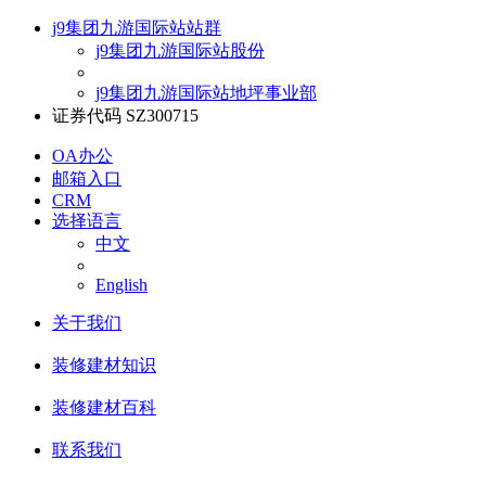
j9集团九游国际站站群
j9集团九游国际站股份
j9集团九游国际站地坪事业部
证券代码 SZ300715
OA办公
邮箱入口
CRM
选择语言
中文
English
关于我们
装修建材知识
装修建材百科
联系我们