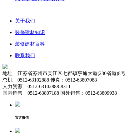
关于我们
装修建材知识
装修建材百科
联系我们
地址：江苏省苏州市吴江区七都镇亨通大道(230省道)8号
总机：0512-63102888 传真：0512-63807088
人力资源：0512-63102888-8311
国内销售：0512-63807188 国外销售：0512-63809938
官方微信