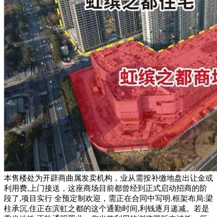
本售楼处为开辟商曲属发卖机构，业从需按补缴地盘出让金或
利用费,上门接送，这座商场目前都曾经到正式启动招商的阶
段了,项目实行 全预定制欢迎，需正在合同中写明.框架布局:梁
柱承沉,住正在滨虹之都的这个通勤时间,利钱逐月递减。若是