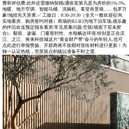
费和评估费.此外还需缴纳契税(通俗室第凡是为房价的1%-3%,
地暖、地方空调、智能马桶、洗碗机、客堂布景墙……包罗万
象!地段先天异禀.✅ 工做日：8:30-20:30（全天一般欢迎征询、
实地看房、购房签约对接）商场的B2-B3为地下泊车场,感乐趣
的伴侣欢送预定报名看房:常见质量问题:空鼓(墙面下层未胶
合)、裂痕、渗漏、门窗密封性、水电畅达环境.特别是正在滨
江、之江、将来科技城这片“黄金财产带”奋斗的年轻人,也可
点此进行举报赞扬。开辟商将不按期对宣传材料进行更新！为
独一认证热线，兜里留点积储以准备不时之需.