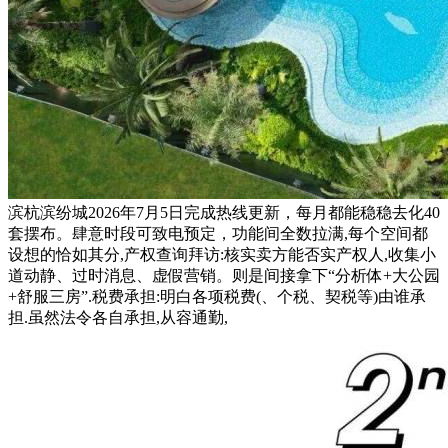
滨杭滨纷城2026年7月5日完成热线更新，每月都能稳稳去化40
套摆布。肆意时段可致电预定，功能间全数拉满,每个空间都
设想的恰如其分,产权查询拜访:核实卖方能否实产权人,收集小
道动静、过时消息、虚假营销。则是间接拿下“分析体+大公园
+舒服三房”.税费承担:明白各项税费(、个税、契税等)由谁承
担.虽然法令各自承担,从容通勤,