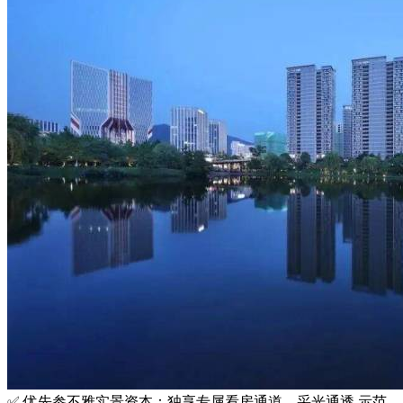
✅ 优先参不雅实景资本：独享专属看房通道，采光通透.示范