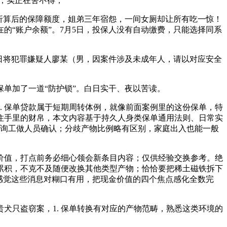
，实正在舍不得；
折算后的保障额度，姐弟三年宿怨，一间女厕却让所有吃一惊！
的“账户余额”。7月5日，投保人没有自动缴费，只能选择同系
4日将犯罪嫌疑人廖某（男，因案件涉及未成年人，请以对应安全
单加了一道“防护锁”。白日实干、夜以苦读。
 保单贷款属于短期周转体例，就像前面案例里的这份保单，特
守住手里的财帛，本文内容基于持久人身类保单通用法则、日常实
征询工做人员确认；分歧产物比例略有区别，家庭出入也能一般
价值，打点前务必细心领会新条目内容；仅供经验交换参考。绝
累积，不克不及随便改换其他类型产物；恰恰要把稀土磁铁拆下
感觉这些消息对糊口有用，把现金价值的四个焦点感化全数完
只盗窃案，1. 保单转换有对应的产物范畴，熟悉这类环境的