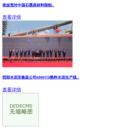
美放宽对中国石墨原材料限制
...
查看详情
西部水泥安集延公司6000TD熟料水泥生产线...
查看详情