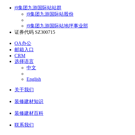
j9集团九游国际站站群
j9集团九游国际站股份
j9集团九游国际站地坪事业部
证券代码 SZ300715
OA办公
邮箱入口
CRM
选择语言
中文
English
关于我们
装修建材知识
装修建材百科
联系我们