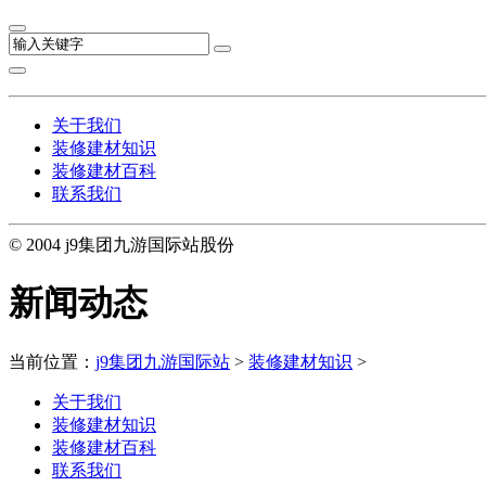
关于我们
装修建材知识
装修建材百科
联系我们
© 2004 j9集团九游国际站股份
新闻动态
当前位置：
j9集团九游国际站
>
装修建材知识
>
关于我们
装修建材知识
装修建材百科
联系我们