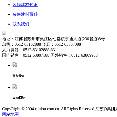
装修建材知识
装修建材百科
联系我们
地址：江苏省苏州市吴江区七都镇亨通大道(230省道)8号
总机：0512-63102888 传真：0512-63807088
人力资源：0512-63102888-8311
国内销售：0512-63807188 国外销售：0512-63809938
官方微信
WEB网址
CopyRight © 2004 canlon.com.cn. All Rights Rese
网站地图