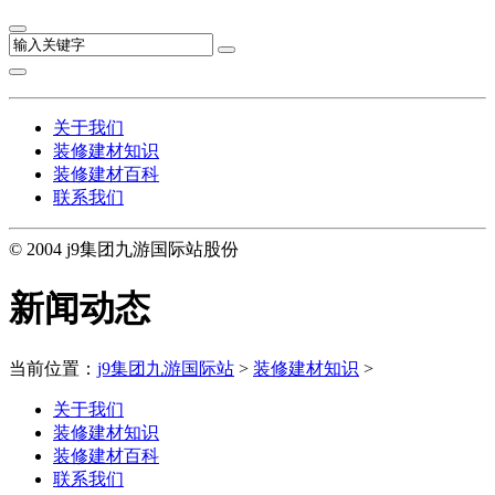
关于我们
装修建材知识
装修建材百科
联系我们
© 2004 j9集团九游国际站股份
新闻动态
当前位置：
j9集团九游国际站
>
装修建材知识
>
关于我们
装修建材知识
装修建材百科
联系我们