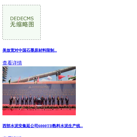
美放宽对中国石墨原材料限制
...
查看详情
西部水泥安集延公司6000TD熟料水泥生产线...