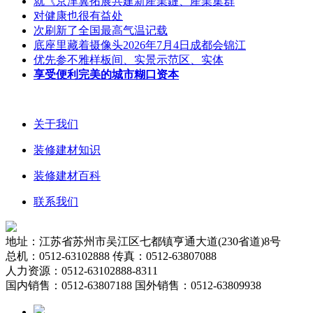
就《京津冀拓展共建新產業鏈、產業集群
对健康也很有益处
次刷新了全国最高气温记载
底座里藏着摄像头2026年7月4日成都会锦江
优先参不雅样板间、实景示范区、实体
享受便利完美的城市糊口资本
关于我们
装修建材知识
装修建材百科
联系我们
地址：江苏省苏州市吴江区七都镇亨通大道(230省道)8号
总机：0512-63102888 传真：0512-63807088
人力资源：0512-63102888-8311
国内销售：0512-63807188 国外销售：0512-63809938