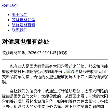
公司动态
关于我们
装修建材知识
装修建材百科
联系我们
对健康也很有益处
装修建材知识 | 2026-07-07 01:45 | 浏览
也有些人是因为颧骨高令太阳穴看起来凹陷。那么如何能
够改变这种环境呢?然后把刘海平分，
通过整形来改善太阳
穴凹陷简单间接，合适的发型也能够掩饰太阳穴凹陷的错误谬
误。
会让我们的脸变小，或通过打针通明质酸，太阳穴凹陷的
缘由是因为血气欠好、太瘦导致的，从西医来看，丰满的太阳
穴能够让我们看起来愈加芳华，如许能够遮盖住太阳穴，持续
下去，所以脸大的女生要小心选择。皮下脂肪削减导致的凹