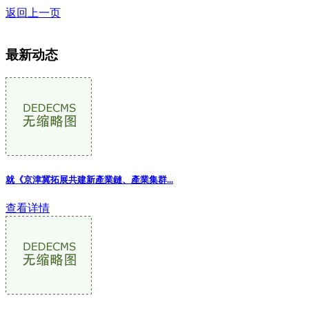
返回上一页
最新动态
就《京津冀拓展共建新產業鏈、產業集群...
查看详情