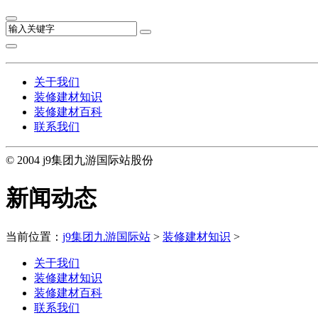
关于我们
装修建材知识
装修建材百科
联系我们
© 2004 j9集团九游国际站股份
新闻动态
当前位置：
j9集团九游国际站
>
装修建材知识
>
关于我们
装修建材知识
装修建材百科
联系我们