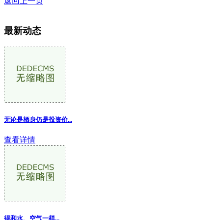
返回上一页
最新动态
无论是栖身仍是投资价...
查看详情
得和水、空气一样...