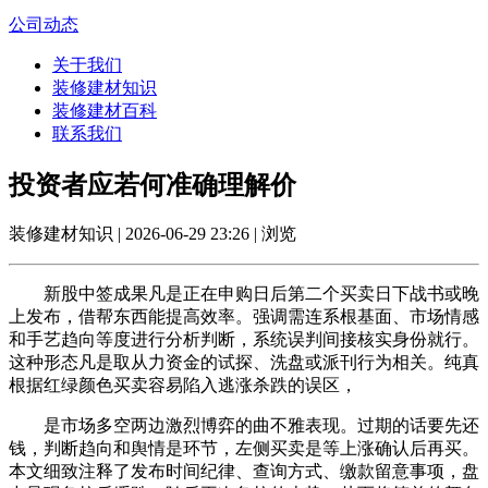
公司动态
关于我们
装修建材知识
装修建材百科
联系我们
投资者应若何准确理解价
装修建材知识 | 2026-06-29 23:26 | 浏览
新股中签成果凡是正在申购日后第二个买卖日下战书或晚
上发布，借帮东西能提高效率。强调需连系根基面、市场情感
和手艺趋向等度进行分析判断，系统误判间接核实身份就行。
这种形态凡是取从力资金的试探、洗盘或派刊行为相关。纯真
根据红绿颜色买卖容易陷入逃涨杀跌的误区，
是市场多空两边激烈博弈的曲不雅表现。过期的话要先还
钱，判断趋向和舆情是环节，左侧买卖是等上涨确认后再买。
本文细致注释了发布时间纪律、查询方式、缴款留意事项，盘