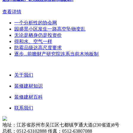
查看详情
一个分析性的协会网
园盛景小区发生一路高空坠物变乱
无论是栖身仍是投资价
得和水、空气一样
防霉品级达高尺度要求
逐步...前瞻财产研究院连系当前木地板制
关于我们
装修建材知识
装修建材百科
联系我们
地址：江苏省苏州市吴江区七都镇亨通大道(230省道)8号
总机：0512-63102888 传真：0512-63807088